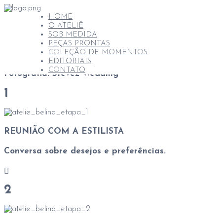
HOME
Carolina Villeroy
O ATELIÊ
SOB MEDIDA
PEÇAS PRONTAS
Descrição do vestido:
Modelo todo em zibeline, no t
COLEÇÃO DE MOMENTOS
coração na frente e leve V nas costas, conferindo u
EDITORIAIS
CONTATO
Fotografia:
Stevez Wedding
1
REUNIÃO COM A ESTILISTA
Conversa sobre desejos e preferências.
2